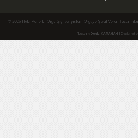
© 2026
Hobi Perle El Örgü Şişi ve Şişleri, Örgüye Şekil Veren Tasarımlar
Tasarım
Deniz KARAHAN
| Designed b