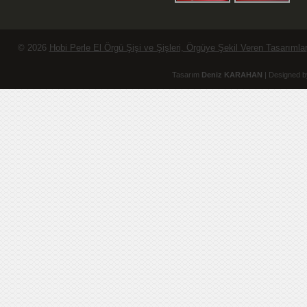
© 2026
Hobi Perle El Örgü Şişi ve Şişleri, Örgüye Şekil Veren Tasarımlar
Tasarım
Deniz KARAHAN
| Designed b