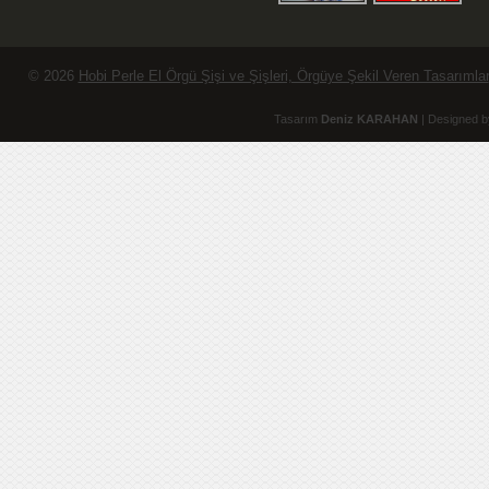
© 2026
Hobi Perle El Örgü Şişi ve Şişleri, Örgüye Şekil Veren Tasarımlar
Tasarım
Deniz KARAHAN
| Designed b