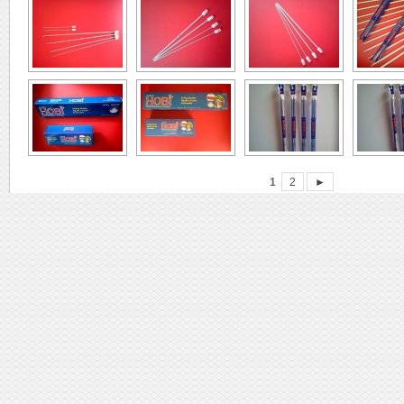
1
2
►