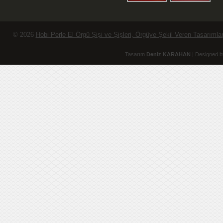
© 2026
Hobi Perle El Örgü Şişi ve Şişleri, Örgüye Şekil Veren Tasarımlar
Tasarım
Deniz KARAHAN
| Designed b