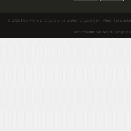
© 2026
Hobi Perle El Örgü Şişi ve Şişleri, Örgüye Şekil Veren Tasarımlar
Tasarım
Deniz KARAHAN
| Designed b